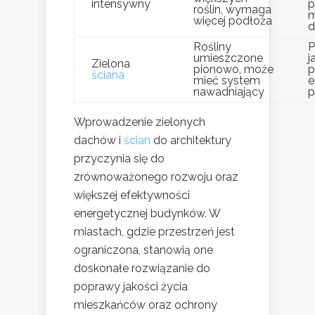
intensywny
p
roślin, wymaga
m
więcej podłoża
d
Rośliny
P
umieszczone
j
Zielona
pionowo, może
p
ściana
mieć system
e
nawadniający
p
Wprowadzenie zielonych
dachów i
ścian
do architektury
przyczynia się do
zrównoważonego rozwoju oraz
większej efektywności
energetycznej budynków. W
miastach, gdzie przestrzeń jest
ograniczona, stanowią one
doskonałe rozwiązanie do
poprawy jakości życia
mieszkańców oraz ochrony