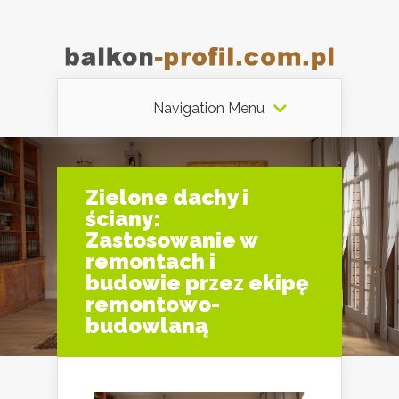
Navigation Menu
Zielone dachy i
ściany:
Zastosowanie w
remontach i
budowie przez ekipę
remontowo-
budowlaną