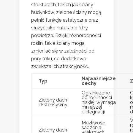
strukturach, takich jak ściany
budynków, zielone ściany mogą
pełnić funkcje estetyczne oraz
służyć jako naturalne filtry
powietrza. Dzięki różnorodności
roślin, takie ściany mogą
zmieniać się w zależności od
pory roku, co dodatkowo
zwiększa ich atrakcyjność.
Najważniejsze
Typ
Z
cechy
Ograniczone
O
do roślinności
k
Zielony dach
niskiej, wymaga
o
ekstensywny
mniejszej
m
pielęgnacji
d
W
Możliwość
r
sadzenia
Zielony dach
r
większych