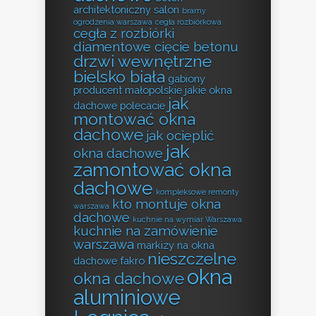
architektoniczny salon
bramy
ogrodzenia warszawa
cegła rozbiórkowa
cegła z rozbiórki
diamentowe cięcie betonu
drzwi wewnętrzne
bielsko biała
gabiony
producent małopolskie
jakie okna
jak
dachowe polecacie
montować okna
dachowe
jak ocieplić
jak
okna dachowe
zamontować okna
dachowe
kompleksowe remonty
kto montuje okna
warszawa
dachowe
kuchnie na wymiar Warszawa
kuchnie na zamówienie
warszawa
markizy na okna
nieszczelne
dachowe fakro
okna
okna dachowe
aluminiowe