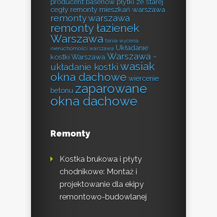
producent basenów
płytki ze starej
cegły
remonty mieszkań warszawa
remonty warszawa
remonty łazienek
Warszawa
tania wycena
Układanie
nieruchomości warszawa
Warszawa -
kostki Warszawa
wasiak
układanie kostki
okna dachowe
wiercenie
zaparowane
betonu
okna dachowe
Remonty
Kostka brukowa i płyty
chodnikowe: Montaż i
projektowanie dla ekipy
remontowo-budowlanej