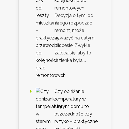
kolejności prac
remontowych
Decyzja o tym, od
czego rozpocząć
remont, może
zaważyć na całym
procesie. Zwykle
zaleca się, aby to
łazienka była …
Czy obniżanie
temperatury w
starym domu to
oszczędność czy
ryzyko – praktyczne
wskazówki i