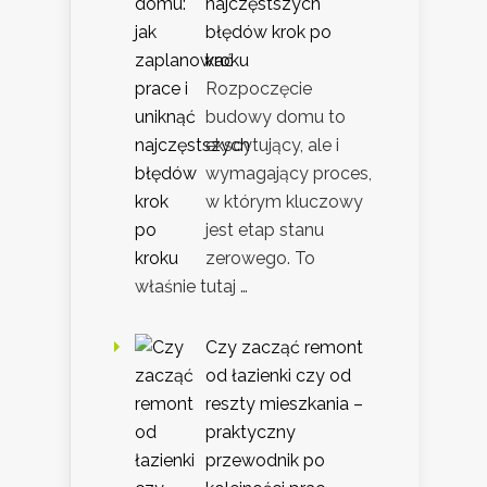
najczęstszych
błędów krok po
kroku
Rozpoczęcie
budowy domu to
ekscytujący, ale i
wymagający proces,
w którym kluczowy
jest etap stanu
zerowego. To
właśnie tutaj …
Czy zacząć remont
od łazienki czy od
reszty mieszkania –
praktyczny
przewodnik po