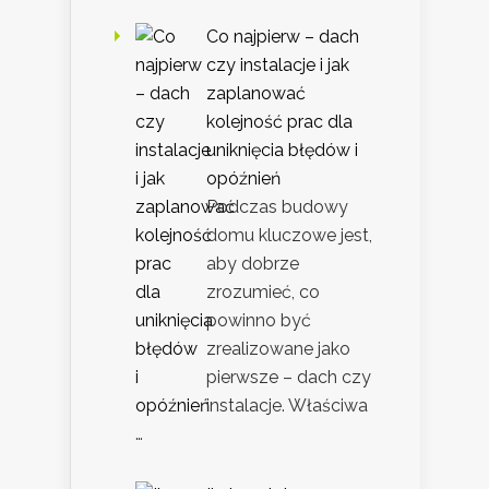
Co najpierw – dach
czy instalacje i jak
zaplanować
kolejność prac dla
uniknięcia błędów i
opóźnień
Podczas budowy
domu kluczowe jest,
aby dobrze
zrozumieć, co
powinno być
zrealizowane jako
pierwsze – dach czy
instalacje. Właściwa
…