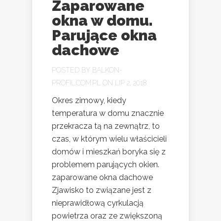
Zaparowane
okna w domu.
Parujące okna
dachowe
POSTED BY
BALKON-
PROFIL.COM.PL
ON LIP 2, 2018
Okres zimowy, kiedy
temperatura w domu znacznie
przekracza tą na zewnątrz, to
czas, w którym wielu właścicieli
domów i mieszkań boryka się z
problemem parujących okien.
zaparowane okna dachowe
Zjawisko to związane jest z
nieprawidłową cyrkulacją
powietrza oraz ze zwiększoną