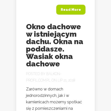
Read More
Okno dachowe
w istniejącym
dachu. Okna na
poddasze.
Wasiak okna
dachowe
POSTED BY
BALKON-
PROFIL.COM.PL
ON LIP 21, 2018
Zarówno w domach
jednorodzinnych, jak i w
kamienicach możemy spotkać
się z pomieszczeniami na