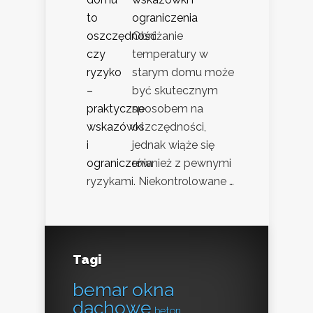
ograniczenia
Obniżanie
temperatury w
starym domu może
być skutecznym
sposobem na
oszczędności,
jednak wiąże się
również z pewnymi
ryzykami. Niekontrolowane …
Tagi
bemar okna
dachowe
beton