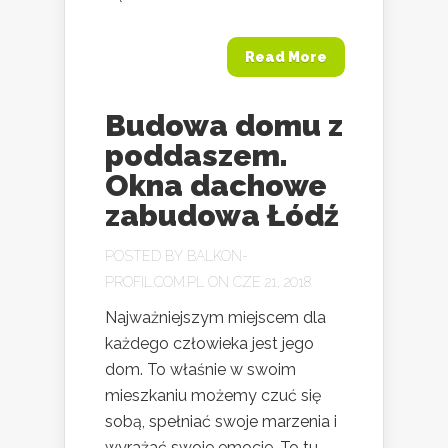
Read More
Budowa domu z
poddaszem.
Okna dachowe
zabudowa Łódź
POSTED BY
BALKON-
PROFIL.COM.PL
ON CZE 21, 2018
Najważniejszym miejscem dla
każdego człowieka jest jego
dom. To właśnie w swoim
mieszkaniu możemy czuć się
sobą, spełniać swoje marzenia i
wyrażać swoje emocje. To tu