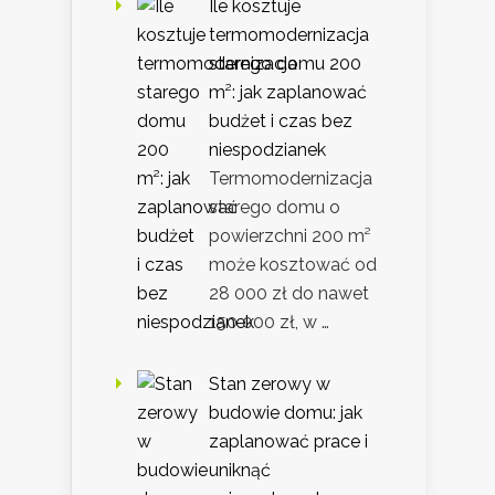
Ile kosztuje
termomodernizacja
starego domu 200
m²: jak zaplanować
budżet i czas bez
niespodzianek
Termomodernizacja
starego domu o
powierzchni 200 m²
może kosztować od
28 000 zł do nawet
150 000 zł, w …
Stan zerowy w
budowie domu: jak
zaplanować prace i
uniknąć