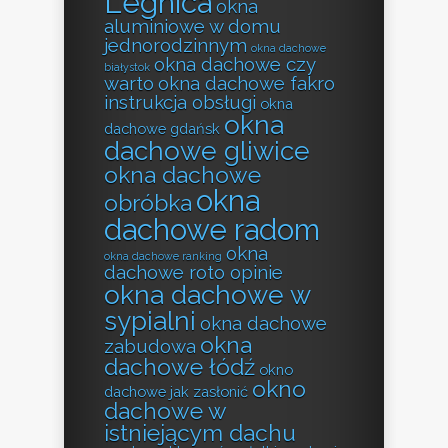
Legnica
okna
aluminiowe w domu
jednorodzinnym
okna dachowe
okna dachowe czy
białystok
warto
okna dachowe fakro
instrukcja obsługi
okna
okna
dachowe gdańsk
dachowe gliwice
okna dachowe
okna
obróbka
dachowe radom
okna
okna dachowe ranking
dachowe roto opinie
okna dachowe w
sypialni
okna dachowe
okna
zabudowa
dachowe łódź
okno
okno
dachowe jak zasłonić
dachowe w
istniejącym dachu