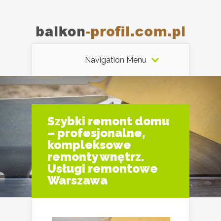
Navigation Menu
Szybki remont domu
– profesjonalne,
kompleksowe
remonty wnętrz.
Usługi remontowe
Warszawa