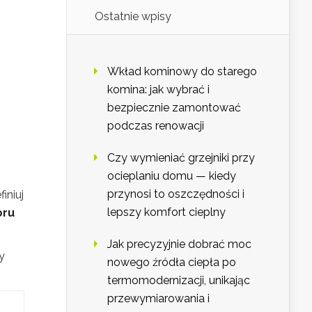
Ostatnie wpisy
Wkład kominowy do starego
komina: jak wybrać i
bezpiecznie zamontować
podczas renowacji
Czy wymieniać grzejniki przy
ocieplaniu domu — kiedy
przynosi to oszczędności i
iniuj
lepszy komfort cieplny
oru
Jak precyzyjnie dobrać moc
y
nowego źródła ciepła po
termomodernizacji, unikając
przewymiarowania i