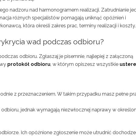
o nadzoru nad harmonogramem realizacji. Zatrudnianie jed
nacja różnych specjalistów pomagają uniknąć opóźnień i
wcą, która określi zakres prac, terminy realizacji i koszty.
ykrycia wad podczas odbioru?
odczas odbioru. Zgłaszaj je pisemnie, najlepiej z załączoną
owy
protokół odbioru
, w którym opiszesz wszystkie
uster
godnie z przeznaczeniem. W takim przypadku masz pełne p
odbioru, jednak wymagają niezwłocznej naprawy w określ
 odbiorze. Ich opóźnione zgłoszenie może utrudnić dochodze