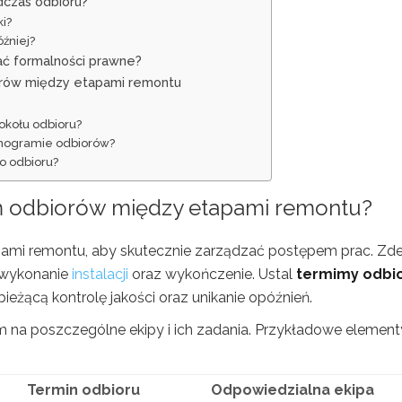
czas odbioru?
ki?
óźniej?
ać formalności prawne?
iorów między etapami remontu
okołu odbioru?
nogramie odbiorów?
o odbioru?
 odbiorów między etapami remontu?
mi remontu, aby skutecznie zarządzać postępem prac. Zdef
, wykonanie
instalacji
oraz wykończenie. Ustal
termimy odbi
eżącą kontrolę jakości oraz unikanie opóźnień.
na poszczególne ekipy i ich zadania. Przykładowe element
Termin odbioru
Odpowiedzialna ekipa