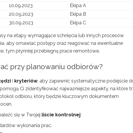
10.09.2023
Ekipa A
20.09.2023
Ekipa B
30.09.2023
Ekipa C
asy na etapy wymagające schnięcia lub innych procesów
nia, aby omawiać postępy oraz reagować na ewentualne
ów, tym płynniej przebiegną prace remontowe.
sować przy planowaniu odbiorów?
zędzi
i
kryteriów
, aby zapewnić systematyczne podejście d
e pomogą Ci zidentyfikować najważniejsze aspekty, na które t
rotokół odbioru, który będzie kluczowym dokumentem
 ocen.
naleźć się w Twojej
liście kontrolnej
:
dardów wykonania prac.