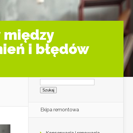
y między
ień i błędów
Szukaj:
Ekipa remontowa