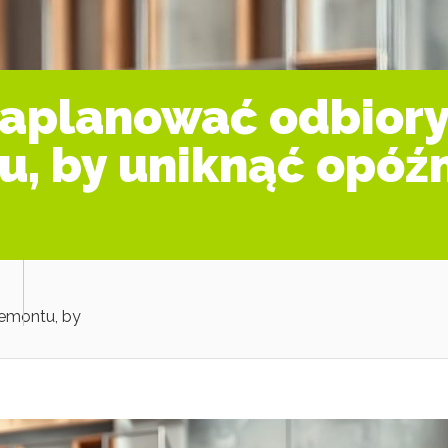
zaplanować odbior
, by uniknąć opóźn
remontu, by