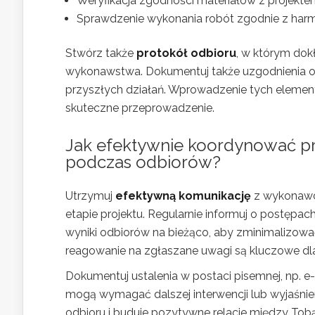
Weryfikacja zgodności materiałów z projekte
Sprawdzenie wykonania robót zgodnie z ha
Stwórz także
protokół odbioru
, w którym dok
wykonawstwa. Dokumentuj także uzgodnienia ora
przyszłych działań. Wprowadzenie tych elemen
skuteczne przeprowadzenie.
Jak efektywnie koordynować p
podczas odbiorów?
Utrzymuj
efektywną komunikację
z wykonawcą
etapie projektu. Regularnie informuj o postępach
wyniki odbiorów na bieżąco, aby zminimalizowa
reagowanie na zgłaszane uwagi są kluczowe dl
Dokumentuj ustalenia w postaci pisemnej, np. e-
mogą wymagać dalszej interwencji lub wyjaśnie
odbioru i buduje pozytywne relacje między To