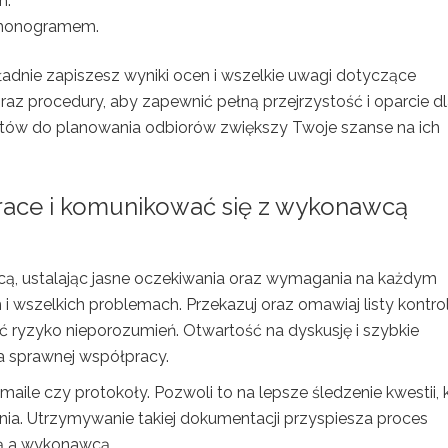
m.
rmonogramem.
ładnie zapiszesz wyniki ocen i wszelkie uwagi dotyczące
z procedury, aby zapewnić pełną przejrzystość i oparcie d
tów do planowania odbiorów zwiększy Twoje szanse na ich
race i komunikować się z wykonawcą
, ustalając jasne oczekiwania oraz wymagania na każdym
 i wszelkich problemach. Przekazuj oraz omawiaj listy kontrol
ć ryzyko nieporozumień. Otwartość na dyskusję i szybkie
a sprawnej współpracy.
maile czy protokoły. Pozwoli to na lepsze śledzenie kwestii, 
nia. Utrzymywanie takiej dokumentacji przyspiesza proces
bą a wykonawcą.