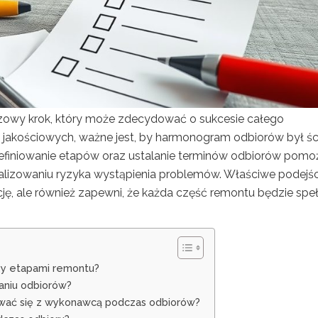
zowy krok, który może zdecydować o sukcesie całego
w jakościowych, ważne jest, by harmonogram odbiorów był śc
efiniowanie etapów oraz ustalanie terminów odbiorów pomo
malizowaniu ryzyka wystąpienia problemów. Właściwe podejśc
cję, ale również zapewni, że każda część remontu będzie spe
y etapami remontu?
waniu odbiorów?
wać się z wykonawcą podczas odbiorów?