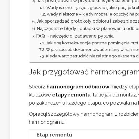
Jak postępować w przypadku wykrycia wad pod
Wady istotne – jak je zgłaszać i jakie podjąć kro
Wady nieistotne – kiedy można je odłożyć na p
Jak sporządzać protokoły odbioru i zabezpiecz
Najczęstsze błędy i pułapki w planowaniu odb
FAQ – najczęściej zadawane pytania
Jakie są konsekwencje prawne pominięcia prot
W jaki sposób dokumentować zmiany w harmo
Kiedy warto zatrudnić niezależnego eksperta d
Jak przygotować harmonogram
Stwórz
harmonogram odbiorów
między etapa
kluczowe
etapy remontu
, takie jak demontaż
po zakończeniu każdego etapu, co pozwala na bi
Opracuj szczegółowy harmonogram z rozbiciem 
harmonogramu:
Etap remontu