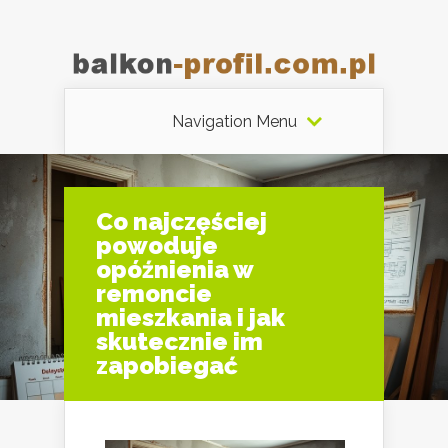
Navigation Menu
Co najczęściej
powoduje
opóźnienia w
remoncie
mieszkania i jak
skutecznie im
zapobiegać