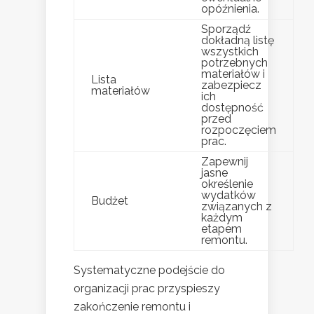
opóźnienia.
Sporządź
dokładną listę
wszystkich
potrzebnych
materiałów i
Lista
zabezpiecz
materiałów
ich
dostępność
przed
rozpoczęciem
prac.
Zapewnij
jasne
określenie
wydatków
Budżet
związanych z
każdym
etapem
remontu.
Systematyczne podejście do
organizacji prac przyspieszy
zakończenie remontu i