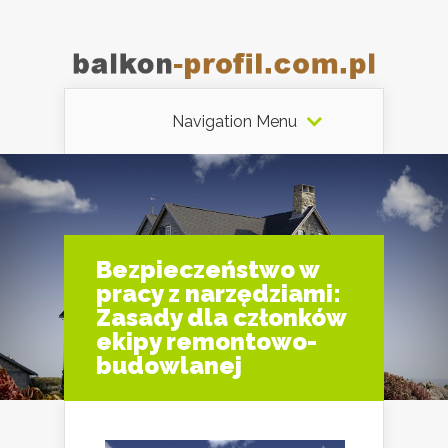
Navigation Menu
Bezpieczeństwo w
pracy z narzędziami:
Zasady dla członków
ekipy remontowo-
budowlanej