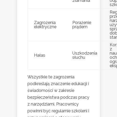
złamania
odp
szk
Reg
prz
nar
Zagrożenia
Porażenie
uży
elektryczne
prądem
spr
do
sta
Kor
z
Uszkodzenia
nau
Hałas
słuchu
och
ogr
eks
Wszystkie te zagrożenia
podkreślają znaczenie edukacji i
świadomości w zakresie
bezpieczeństwa podczas pracy
z narzędziami. Pracownicy
powinni być regularnie szkoleni i