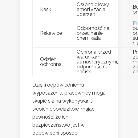
Osłona głowy,
Bu
Kask
amortyzacja
p
uderzeń
Pr
Odporność na
b
Rękawice
przecinanie,
pr
chemikalia
su
ni
Ochrona przed
Pr
warunkami
ze
Odzież
atmosferycznymi,
mi
ochronna
odporność na
z
nacisk
c
Dzięki odpowiedniemu
wyposażeniu, pracownicy mogą
skupić się na wykonywaniu
swoich obowiązków, mając
pewność, że ich
bezpieczeństwo jest w
odpowiedni sposób