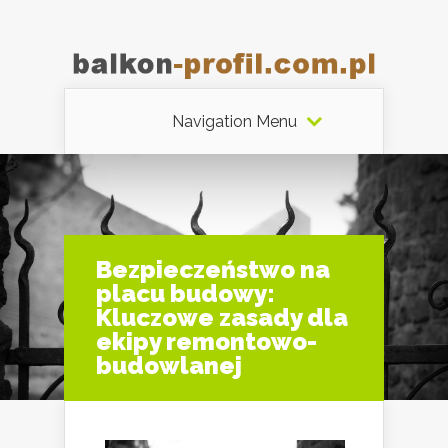
Navigation Menu
Bezpieczeństwo na
placu budowy:
Kluczowe zasady dla
ekipy remontowo-
budowlanej