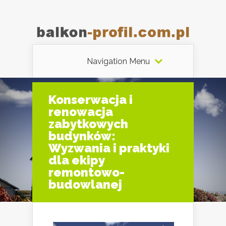
Navigation Menu
Konserwacja i
renowacja
zabytkowych
budynków:
Wyzwania i praktyki
dla ekipy
remontowo-
budowlanej