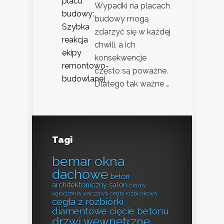
Wypadki na placach
budowy mogą
zdarzyć się w każdej
chwili, a ich
konsekwencje
często są poważne.
Dlatego tak ważne …
Tagi
bemar okna
dachowe
beton
architektoniczny salon
bramy
ogrodzenia warszawa
cegła rozbiórkowa
cegła z rozbiórki
diamentowe cięcie betonu
drzwi wewnętrzne