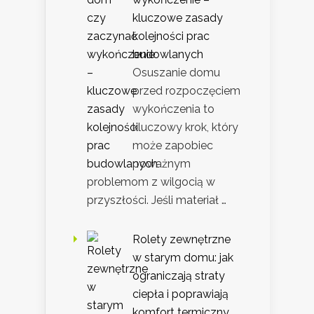
kluczowe zasady
kolejności prac
budowlanych
Osuszanie domu
przed rozpoczęciem
wykończenia to
kluczowy krok, który
może zapobiec
poważnym
problemom z wilgocią w
przyszłości. Jeśli materiał …
Rolety zewnętrzne
w starym domu: jak
ograniczają straty
ciepła i poprawiają
komfort termiczny