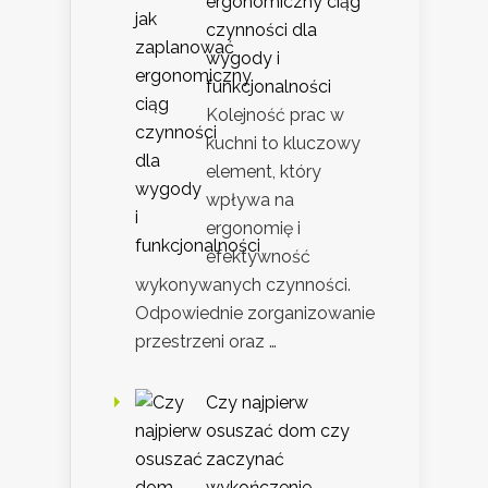
ergonomiczny ciąg
czynności dla
wygody i
funkcjonalności
Kolejność prac w
kuchni to kluczowy
element, który
wpływa na
ergonomię i
efektywność
wykonywanych czynności.
Odpowiednie zorganizowanie
przestrzeni oraz …
Czy najpierw
osuszać dom czy
zaczynać
wykończenie –