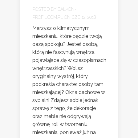
POSTED BY
BALKON-
PROFIL.COM.PL
ON CZE 12, 2018
Marzysz o klimatycznym
mieszkaniu, które będzie twoją
oazą spokoju? Jesteś osobą,
którą nie fascynują wnętrza
pojawiające się w czasopismach
wnętrzarskich? Wolisz
oryginalny wystrój, który
podkreśla charakter osoby tam
mieszkającej? Okna dachowe w
sypialni Zdajesz sobie jednak
sprawę z tego, że dekoracje
oraz meble nie odgrywają
głównej roli w tworzeniu
mieszkania, ponieważ już na