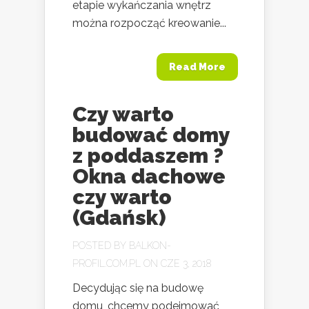
etapie wykańczania wnętrz
można rozpocząć kreowanie...
Read More
Czy warto
budować domy
z poddaszem ?
Okna dachowe
czy warto
(Gdańsk)
POSTED BY
BALKON-
PROFIL.COM.PL
ON CZE 3, 2018
Decydując się na budowę
domu, chcemy podejmować