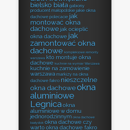
bielsko biała
gabiony
producent małopolskie
jakie okna
jak
dachowe polecacie
montować okna
dachowe
jak ocieplić
jak
okna dachowe
zamontować okna
dachowe
kompleksowe remonty
kto montuje okna
warszawa
dachowe
kuchnie na wymiar Warszawa
kuchnie na zamówienie
warszawa
markizy na okna
nieszczelne
dachowe fakro
okna
okna dachowe
aluminiowe
Legnica
okna
aluminiowe w domu
jednorodzinnym
okna dachowe
okna dachowe czy
białystok
warto
okna dachowe fakro