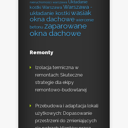
Układanie
nieruchomości warszawa
Warszawa -
kostki Warszawa
wasiak
układanie kostki
okna dachowe
wiercenie
zaparowane
betonu
okna dachowe
Remonty
Izolacja termiczna w
remontach: Skuteczne
strategie dla ekipy
remontowo-budowlanej
Przebudowa i adaptacja lokali
użytkowych: Dopasowanie
przestrzeni do zmieniających