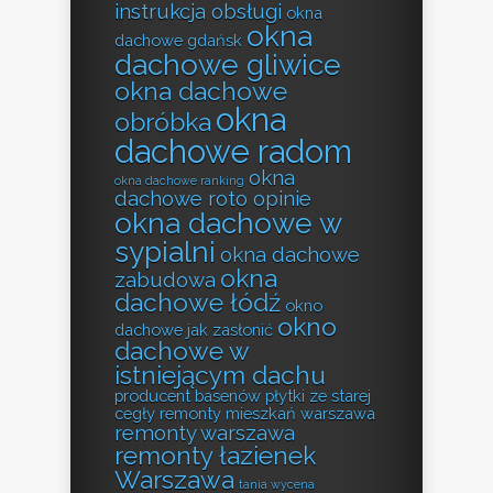
instrukcja obsługi
okna
okna
dachowe gdańsk
dachowe gliwice
okna dachowe
okna
obróbka
dachowe radom
okna
okna dachowe ranking
dachowe roto opinie
okna dachowe w
sypialni
okna dachowe
okna
zabudowa
dachowe łódź
okno
okno
dachowe jak zasłonić
dachowe w
istniejącym dachu
producent basenów
płytki ze starej
cegły
remonty mieszkań warszawa
remonty warszawa
remonty łazienek
Warszawa
tania wycena