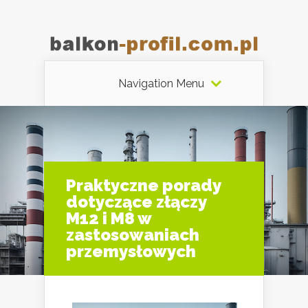
Navigation Menu
Praktyczne porady
dotyczące złączy
M12 i M8 w
zastosowaniach
przemysłowych