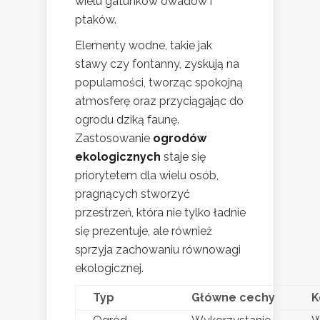
wielu gatunków owadów i
ptaków.
Elementy wodne, takie jak
stawy czy fontanny, zyskują na
popularności, tworząc spokojną
atmosferę oraz przyciągając do
ogrodu dziką faunę.
Zastosowanie
ogrodów
ekologicznych
staje się
priorytetem dla wielu osób,
pragnących stworzyć
przestrzeń, która nie tylko ładnie
się prezentuje, ale również
sprzyja zachowaniu równowagi
ekologicznej.
Typ
Główne cechy
K