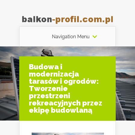
Navigation Menu
Budowa i
modernizacja
tarasów i ogrodów:
Tworzenie
przestrzeni
rekreacyjnych przez
ekipę budowlaną