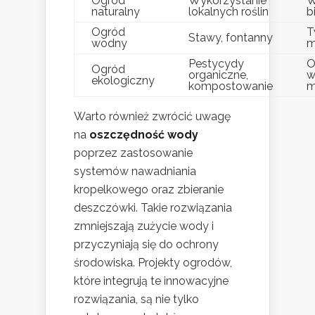
Ogród
Wykorzystanie
W
naturalny
lokalnych roślin
b
Ogród
T
Stawy, fontanny
wodny
m
Pestycydy
O
Ogród
organiczne,
w
ekologiczny
kompostowanie
m
Warto również zwrócić uwagę
na
oszczędność wody
poprzez zastosowanie
systemów nawadniania
kropelkowego oraz zbieranie
deszczówki. Takie rozwiązania
zmniejszają zużycie wody i
przyczyniają się do ochrony
środowiska. Projekty ogrodów,
które integrują te innowacyjne
rozwiązania, są nie tylko