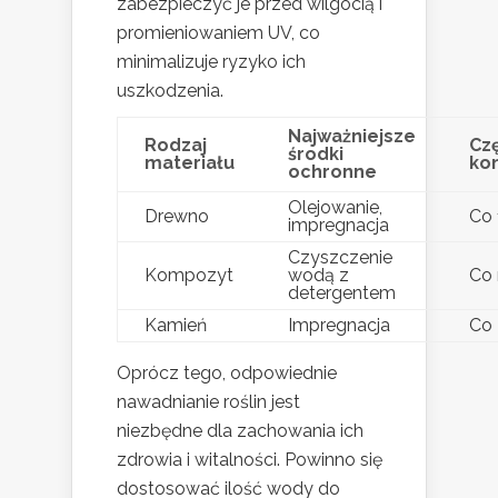
zabezpieczyć je przed wilgocią i
promieniowaniem UV, co
minimalizuje ryzyko ich
uszkodzenia.
Najważniejsze
Rodzaj
Cz
środki
materiału
ko
ochronne
Olejowanie,
Drewno
Co 
impregnacja
Czyszczenie
Kompozyt
wodą z
Co 
detergentem
Kamień
Impregnacja
Co 
Oprócz tego, odpowiednie
nawadnianie roślin jest
niezbędne dla zachowania ich
zdrowia i witalności. Powinno się
dostosować ilość wody do