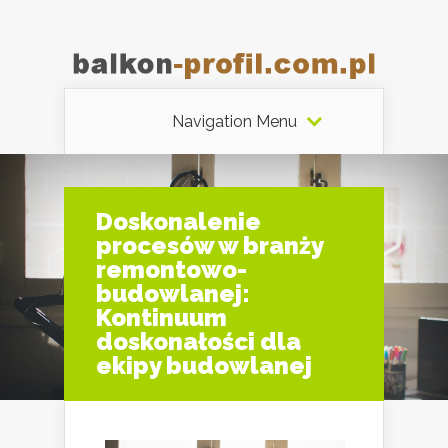
Navigation Menu
Doskonalenie
procesów w branży
remontowo-
budowlanej:
Kontinuum
doskonałości dla
ekipy budowlanej