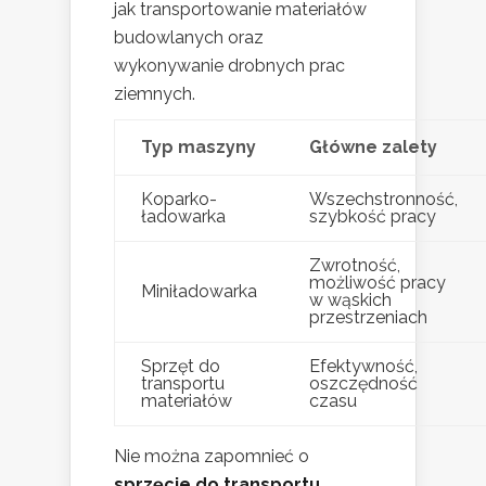
jak transportowanie materiałów
budowlanych oraz
wykonywanie drobnych prac
ziemnych.
Typ maszyny
Główne zalety
Koparko-
Wszechstronność,
ładowarka
szybkość pracy
Zwrotność,
możliwość pracy
Miniładowarka
w wąskich
przestrzeniach
Sprzęt do
Efektywność,
transportu
oszczędność
materiałów
czasu
Nie można zapomnieć o
sprzęcie do transportu