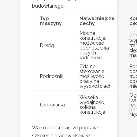
budowlanego.
Typ
Najważniejsze
Kor
maszyny
cechy
be
Mocne
Zmn
konstrukcje,
wy
możliwość
Dźwig
tra
podnoszenia
cię
dużych
ma
ładunków
Zdalne
Po
sterowanie,
do
Podnośnik
możliwość
tru
pracy na
do
wysokościach
mie
Og
Wysoka
ko
wydajność,
Ładowarka
rę
solidna
po
konstrukcja
cię
Warto podkreślić, że poprawne
szkolenie pracowników w