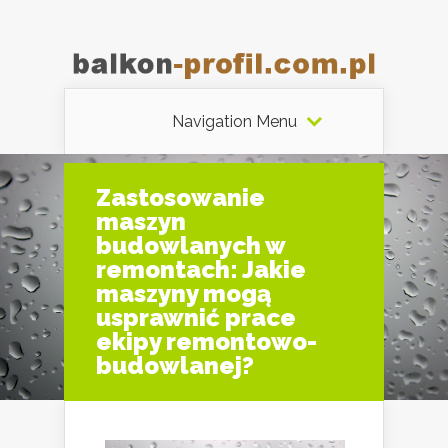
Navigation Menu
Zastosowanie
maszyn
budowlanych w
remontach: Jakie
maszyny mogą
usprawnić prace
ekipy remontowo-
budowlanej?