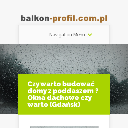
Navigation Menu
Czy warto budować
domy z poddaszem ?
Okna dachowe czy
warto (Gdańsk)