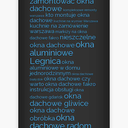
zamontować okna
dachowe
kompleksowe remonty
kto montuje okna
warszawa
dachowe
kuchnie na wymiar Warszawa
kuchnie na zamówienie
warszawa
markizy na okna
nieszczelne
dachowe fakro
okna
okna dachowe
aluminiowe
Legnica
okna
aluminiowe w domu
jednorodzinnym
okna dachowe
okna dachowe czy
białystok
warto
okna dachowe fakro
instrukcja obsługi
okna
okna
dachowe gdańsk
dachowe gliwice
okna dachowe
okna
obróbka
dachowe radom