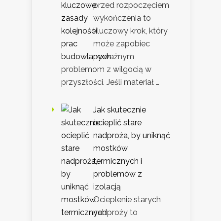
przed rozpoczęciem
wykończenia to
kluczowy krok, który
może zapobiec
poważnym
problemom z wilgocią w
przyszłości. Jeśli materiał …
Jak skutecznie
ocieplić stare
nadproża, by uniknąć
mostków
termicznych i
problemów z
izolacją
Ocieplenie starych
nadproży to