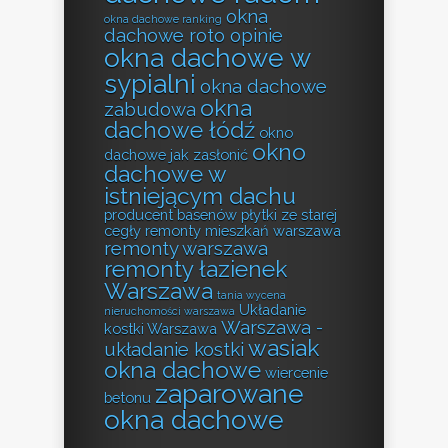
okna
okna dachowe ranking
dachowe roto opinie
okna dachowe w
sypialni
okna dachowe
okna
zabudowa
dachowe łódź
okno
okno
dachowe jak zasłonić
dachowe w
istniejącym dachu
producent basenów
płytki ze starej
cegły
remonty mieszkań warszawa
remonty warszawa
remonty łazienek
Warszawa
tania wycena
Układanie
nieruchomości warszawa
Warszawa -
kostki Warszawa
wasiak
układanie kostki
okna dachowe
wiercenie
zaparowane
betonu
okna dachowe