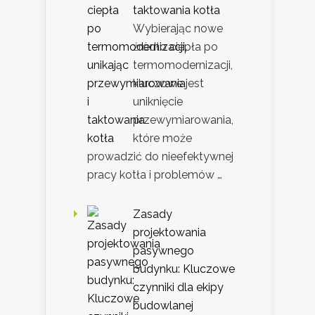
taktowania kotła
Wybierając nowe
źródło ciepła po
termomodernizacji,
kluczowe jest
uniknięcie
przewymiarowania,
które może
prowadzić do nieefektywnej
pracy kotła i problemów …
Zasady
projektowania
pasywnego
budynku: Kluczowe
czynniki dla ekipy
budowlanej