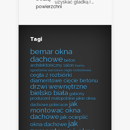
uzyskać gładką i …
Tagi
bemar okna
dachowe
beton
architektoniczny salon
bramy
ogrodzenia warszawa
cegła rozbiórkowa
cegła z rozbiórki
diamentowe cięcie betonu
drzwi wewnętrzne
bielsko biała
gabiony
producent małopolskie
jakie okna
jak
dachowe polecacie
montować okna
dachowe
jak ocieplić
jak
okna dachowe