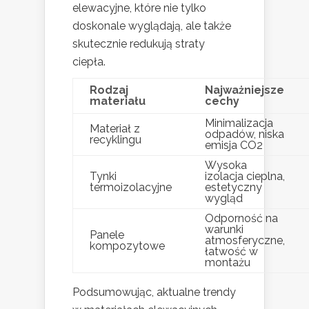
elewacyjne, które nie tylko
doskonale wyglądają, ale także
skutecznie redukują straty
ciepła.
Rodzaj
Najważniejsze
materiału
cechy
Minimalizacja
Materiał z
odpadów, niska
recyklingu
emisja CO2
Wysoka
Tynki
izolacja cieplna,
termoizolacyjne
estetyczny
wygląd
Odporność na
warunki
Panele
atmosferyczne,
kompozytowe
łatwość w
montażu
Podsumowując, aktualne trendy