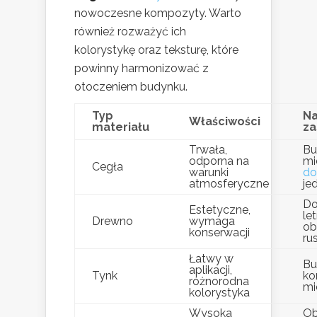
nowoczesne kompozyty. Warto
również rozważyć ich
kolorystykę oraz teksturę, które
powinny harmonizować z
otoczeniem budynku.
Typ
Na
Właściwości
materiału
za
Trwała,
Bu
odporna na
mi
Cegła
warunki
d
atmosferyczne
je
Do
Estetyczne,
le
Drewno
wymaga
ob
konserwacji
ru
Łatwy w
Bu
aplikacji,
Tynk
ko
różnorodna
mi
kolorystyka
Wysoka
Ob