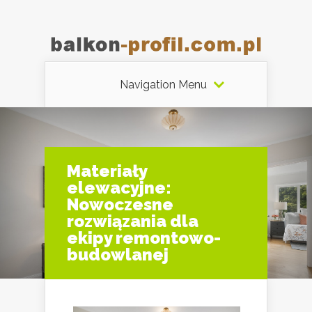
Navigation Menu
Materiały
elewacyjne:
Nowoczesne
rozwiązania dla
ekipy remontowo-
budowlanej