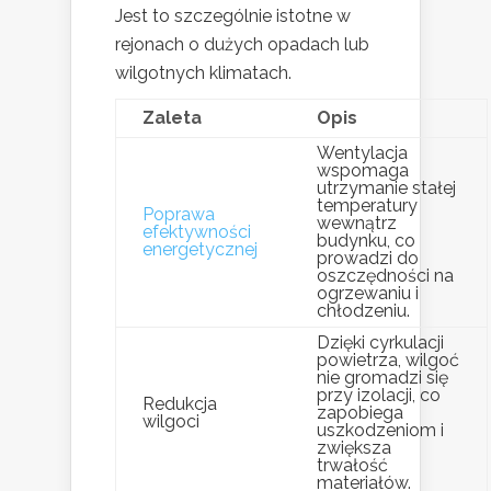
Jest to szczególnie istotne w
rejonach o dużych opadach lub
wilgotnych klimatach.
Zaleta
Opis
Wentylacja
wspomaga
utrzymanie stałej
temperatury
Poprawa
wewnątrz
efektywności
budynku, co
energetycznej
prowadzi do
oszczędności na
ogrzewaniu i
chłodzeniu.
Dzięki cyrkulacji
powietrza, wilgoć
nie gromadzi się
przy izolacji, co
Redukcja
zapobiega
wilgoci
uszkodzeniom i
zwiększa
trwałość
materiałów.