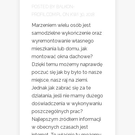
POSTED BY
BALKON-
PROFIL.COM.PL
ON KWI 30, 2018
Marzeniem wielu osób jest
samodzielne wykończenie oraz
wyremontowanie własnego
mieszkania lub domu. jak
montować okna dachowe?
Dzięki temu możemy naprawdę
poczuć się jak by było to nasze
miejsce, nasz raj na ziemi.
Jednak jak zabrać się za te
działania, jeśli nie mamy dużego
doświadczenia w wykonywaniu
poszczególnych prac?
Najlepszym źródłem informacji
w obecnych czasach jest
internet. To właśnie tu możemy