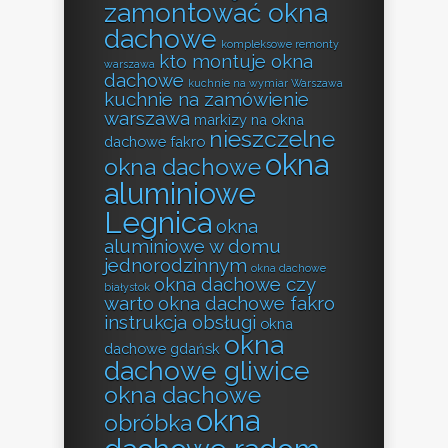
zamontować okna
dachowe
kompleksowe remonty
kto montuje okna
warszawa
dachowe
kuchnie na wymiar Warszawa
kuchnie na zamówienie
warszawa
markizy na okna
nieszczelne
dachowe fakro
okna
okna dachowe
aluminiowe
Legnica
okna
aluminiowe w domu
jednorodzinnym
okna dachowe
okna dachowe czy
białystok
warto
okna dachowe fakro
instrukcja obsługi
okna
okna
dachowe gdańsk
dachowe gliwice
okna dachowe
okna
obróbka