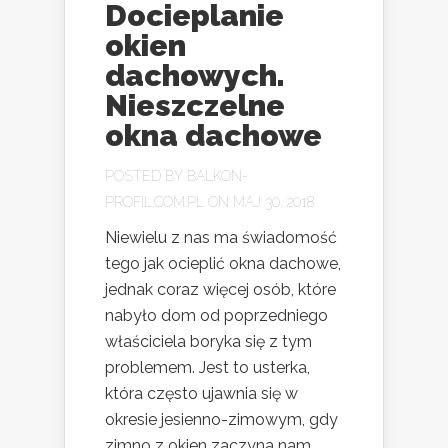
Docieplanie
okien
dachowych.
Nieszczelne
okna dachowe
POSTED BY
BALKON-
PROFIL.COM.PL
ON MAJ 30, 2018
Niewielu z nas ma świadomość
tego jak ocieplić okna dachowe,
jednak coraz więcej osób, które
nabyło dom od poprzedniego
właściciela boryka się z tym
problemem. Jest to usterka,
która często ujawnia się w
okresie jesienno-zimowym, gdy
zimno z okien zaczyna nam