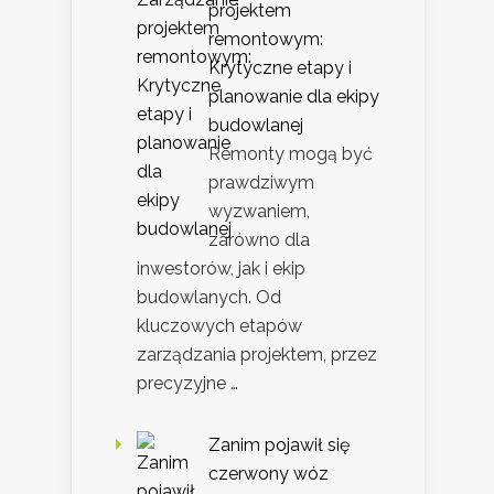
projektem
remontowym:
Krytyczne etapy i
planowanie dla ekipy
budowlanej
Remonty mogą być
prawdziwym
wyzwaniem,
zarówno dla
inwestorów, jak i ekip
budowlanych. Od
kluczowych etapów
zarządzania projektem, przez
precyzyjne …
Zanim pojawił się
czerwony wóz