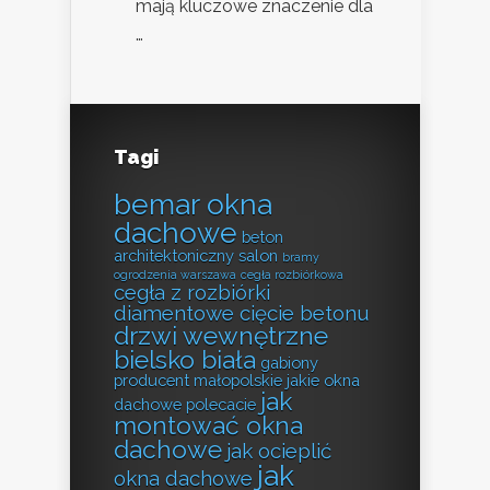
mają kluczowe znaczenie dla
…
Tagi
bemar okna
dachowe
beton
architektoniczny salon
bramy
ogrodzenia warszawa
cegła rozbiórkowa
cegła z rozbiórki
diamentowe cięcie betonu
drzwi wewnętrzne
bielsko biała
gabiony
producent małopolskie
jakie okna
jak
dachowe polecacie
montować okna
dachowe
jak ocieplić
jak
okna dachowe