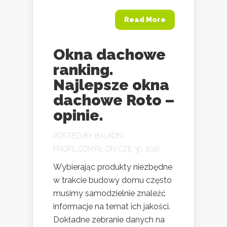
Read More
Okna dachowe
ranking.
Najlepsze okna
dachowe Roto –
opinie.
POSTED BY
BALKON-
PROFIL.COM.PL
ON CZE 30, 2018
Wybierając produkty niezbędne
w trakcie budowy domu często
musimy samodzielnie znaleźć
informacje na temat ich jakości.
Dokładne zebranie danych na