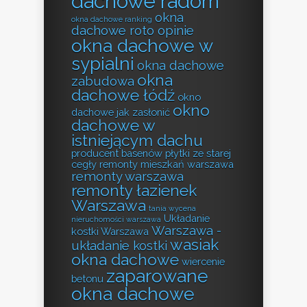
dachowe radom
okna
okna dachowe ranking
dachowe roto opinie
okna dachowe w
sypialni
okna dachowe
okna
zabudowa
dachowe łódź
okno
okno
dachowe jak zasłonić
dachowe w
istniejącym dachu
producent basenów
płytki ze starej
cegły
remonty mieszkań warszawa
remonty warszawa
remonty łazienek
Warszawa
tania wycena
Układanie
nieruchomości warszawa
Warszawa -
kostki Warszawa
wasiak
układanie kostki
okna dachowe
wiercenie
zaparowane
betonu
okna dachowe