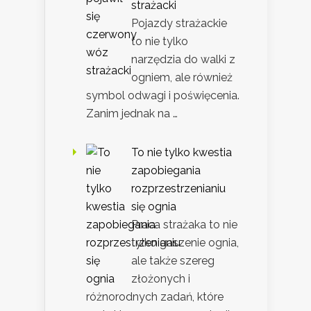
strażacki
Pojazdy strażackie
to nie tylko
narzędzia do walki z
ogniem, ale również
symbol odwagi i poświęcenia.
Zanim jednak na …
To nie tylko kwestia
zapobiegania
rozprzestrzenianiu
się ognia
Praca strażaka to nie
tylko gaszenie ognia,
ale także szereg
złożonych i
różnorodnych zadań, które