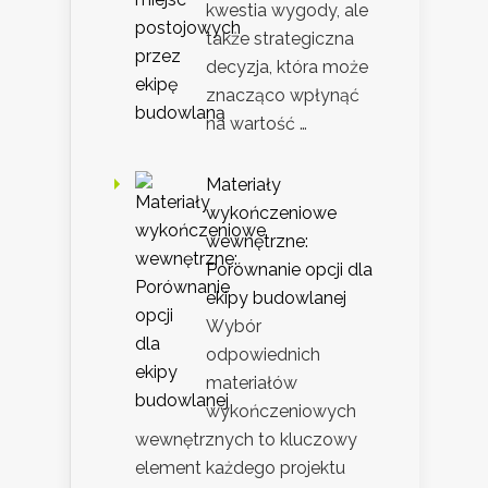
kwestia wygody, ale
także strategiczna
decyzja, która może
znacząco wpłynąć
na wartość …
Materiały
wykończeniowe
wewnętrzne:
Porównanie opcji dla
ekipy budowlanej
Wybór
odpowiednich
materiałów
wykończeniowych
wewnętrznych to kluczowy
element każdego projektu