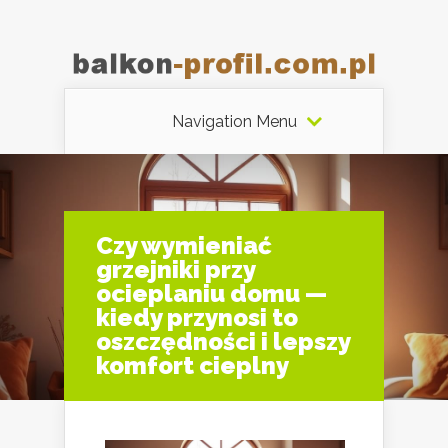
Navigation Menu
Czy wymieniać
grzejniki przy
ocieplaniu domu —
kiedy przynosi to
oszczędności i lepszy
komfort cieplny