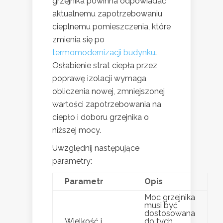
grzejnika powinna odpowiadać
aktualnemu zapotrzebowaniu
cieplnemu pomieszczenia, które
zmienia się po
termomodernizacji budynku
.
Osłabienie strat ciepła przez
poprawę izolacji wymaga
obliczenia nowej, zmniejszonej
wartości zapotrzebowania na
ciepło i doboru grzejnika o
niższej mocy.
Uwzględnij następujące
parametry:
Parametr
Opis
Moc grzejnika
musi być
dostosowana
Wielkość i
do tych