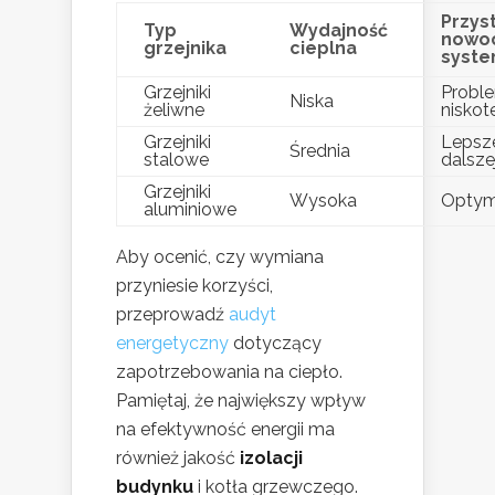
Przys
Typ
Wydajność
nowo
grzejnika
cieplna
syst
Grzejniki
Probl
Niska
żeliwne
nisko
Grzejniki
Lepsz
Średnia
stalowe
dalsze
Grzejniki
Wysoka
Optym
aluminiowe
Aby ocenić, czy wymiana
przyniesie korzyści,
przeprowadź
audyt
energetyczny
dotyczący
zapotrzebowania na ciepło.
Pamiętaj, że największy wpływ
na efektywność energii ma
również jakość
izolacji
budynku
i kotła grzewczego.