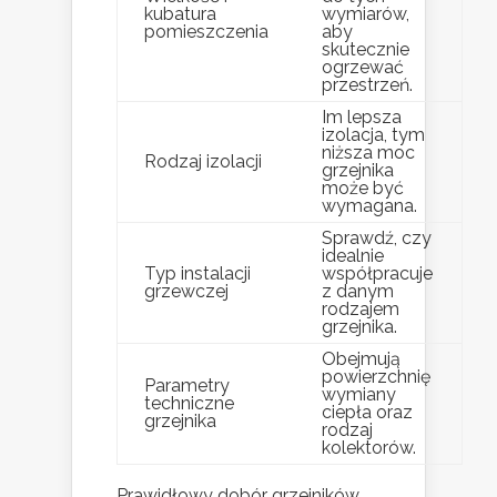
kubatura
wymiarów,
pomieszczenia
aby
skutecznie
ogrzewać
przestrzeń.
Im lepsza
izolacja, tym
niższa moc
Rodzaj izolacji
grzejnika
może być
wymagana.
Sprawdź, czy
idealnie
Typ instalacji
współpracuje
grzewczej
z danym
rodzajem
grzejnika.
Obejmują
powierzchnię
Parametry
wymiany
techniczne
ciepła oraz
grzejnika
rodzaj
kolektorów.
Prawidłowy dobór grzejników