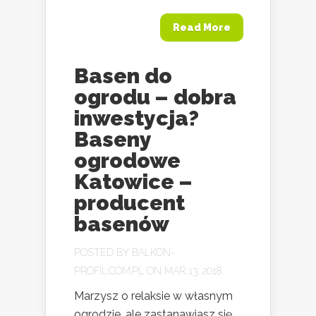
Read More
Basen do
ogrodu – dobra
inwestycja?
Baseny
ogrodowe
Katowice –
producent
basenów
POSTED BY
BALKON-
PROFIL.COM.PL
ON MAR 13, 2018
Marzysz o relaksie w własnym
ogrodzie, ale zastanawiasz się,