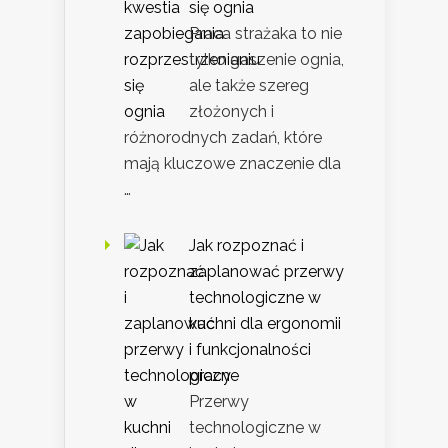
się ognia
Praca strażaka to nie
tylko gaszenie ognia,
ale także szereg
złożonych i
różnorodnych zadań, które
mają kluczowe znaczenie dla
…
Jak rozpoznać i
zaplanować przerwy
technologiczne w
kuchni dla ergonomii
i funkcjonalności
pracy
Przerwy
technologiczne w