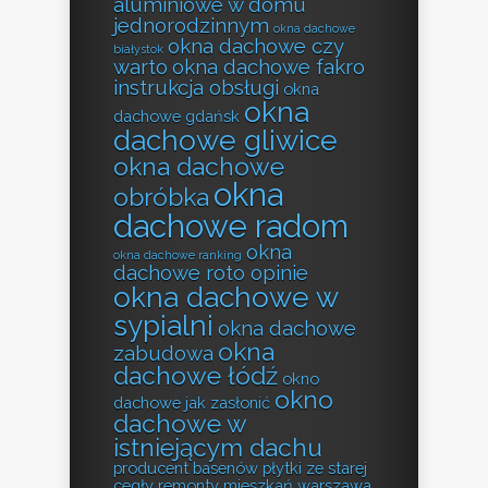
aluminiowe w domu
jednorodzinnym
okna dachowe
okna dachowe czy
białystok
warto
okna dachowe fakro
instrukcja obsługi
okna
okna
dachowe gdańsk
dachowe gliwice
okna dachowe
okna
obróbka
dachowe radom
okna
okna dachowe ranking
dachowe roto opinie
okna dachowe w
sypialni
okna dachowe
okna
zabudowa
dachowe łódź
okno
okno
dachowe jak zasłonić
dachowe w
istniejącym dachu
producent basenów
płytki ze starej
cegły
remonty mieszkań warszawa