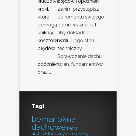
błędów i opóźnień
Zanim przystąpisz
do remontu swojego
domu, ważne jest,
aby dokładnie
ocenić jego stan
techniczny.
Sprawdzenie dachu,
ścian, fundamentów
oraz …
Tagi
bemar okna
dachowe
beton
architektoniczny salon
bramy