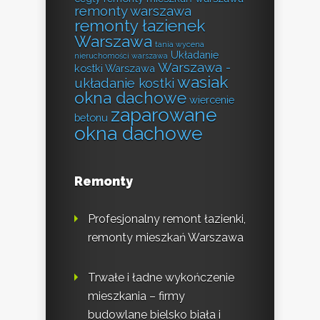
remonty warszawa
remonty łazienek
Warszawa
tania wycena
Układanie
nieruchomości warszawa
Warszawa -
kostki Warszawa
wasiak
układanie kostki
okna dachowe
wiercenie
zaparowane
betonu
okna dachowe
Remonty
Profesjonalny remont łazienki,
remonty mieszkań Warszawa
Trwałe i ładne wykończenie
mieszkania – firmy
budowlane bielsko biała i