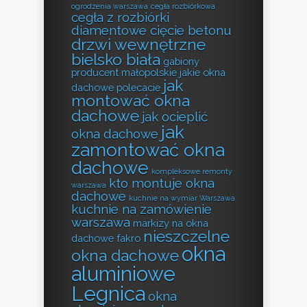
ogrodzenia warszawa
cegła rozbiórkowa
cegła z rozbiórki
diamentowe cięcie betonu
drzwi wewnętrzne
bielsko biała
gabiony
producent małopolskie
jakie okna
jak
dachowe polecacie
montować okna
dachowe
jak ocieplić
jak
okna dachowe
zamontować okna
dachowe
kompleksowe remonty
kto montuje okna
warszawa
dachowe
kuchnie na wymiar Warszawa
kuchnie na zamówienie
warszawa
markizy na okna
nieszczelne
dachowe fakro
okna
okna dachowe
aluminiowe
Legnica
okna