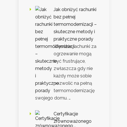
Jak obniżyć rachunki
bez pełnej
termomodernizacji –
skuteczne metody i
praktyczne porady
Wysokie rachunki za
ogrzewanie mogą
być frustrujące,
zwłaszcza gdy nie
każdy może sobie
pozwolić na pełną
termomodernizację
swojego domu. …
Certyfikacje
zrównoważonego