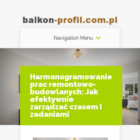
Navigation Menu
Harmonogramowanie
prac remontowo-
budowlanych: Jak
efektywnie
zarządzać czasem i
zadaniami