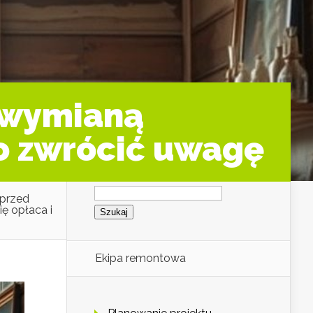
 wymianą
co zwrócić uwagę
Szukaj:
 przed
ę opłaca i
Ekipa remontowa