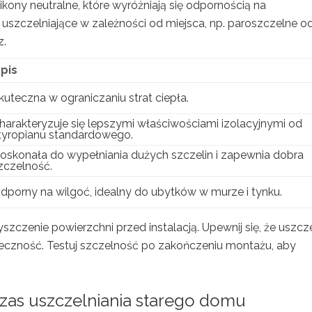
kony neutralne, które wyróżniają się odpornością na
uszczelniające w zależności od miejsca, np. paroszczelne o
z.
pis
kuteczna w ograniczaniu strat ciepła.
harakteryzuje się lepszymi właściwościami izolacyjnymi od
tyropianu standardowego.
oskonała do wypełniania dużych szczelin i zapewnia dobra
zczelność.
dporny na wilgoć, idealny do ubytków w murze i tynku.
zenie powierzchni przed instalacją. Upewnij się, że uszcze
eczność. Testuj szczelność po zakończeniu montażu, aby
czas uszczelniania starego domu