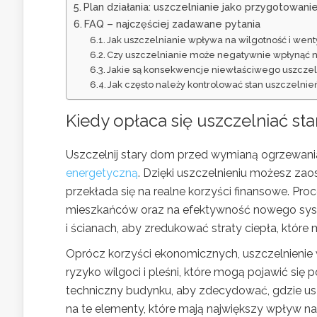
Plan działania: uszczelnianie jako przygotowan
FAQ – najczęściej zadawane pytania
Jak uszczelnianie wpływa na wilgotność i wen
Czy uszczelnianie może negatywnie wpłynąć 
Jakie są konsekwencje niewłaściwego uszczeln
Jak często należy kontrolować stan uszczelni
Kiedy opłaca się uszczelniać s
Uszczelnij stary dom przed wymianą ogrzewani
energetyczną
. Dzięki uszczelnieniu możesz z
przekłada się na realne korzyści finansowe. Pro
mieszkańców oraz na efektywność nowego syste
i ścianach, aby zredukować straty ciepła, któ
Oprócz korzyści ekonomicznych, uszczelnienie
ryzyko wilgoci i pleśni, które mogą pojawić si
techniczny budynku, aby zdecydować, gdzie uszcz
na te elementy, które mają największy wpływ na s