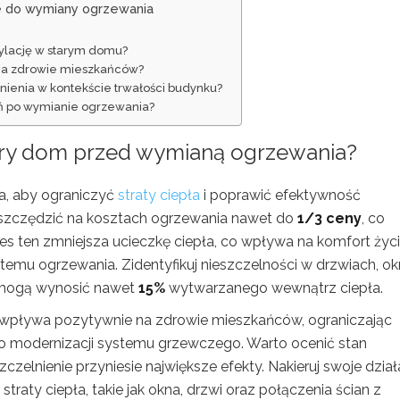
ie do wymiany ogrzewania
tylację w starym domu?
na zdrowie mieszkańców?
ienia w kontekście trwałości budynku?
eń po wymianie ogrzewania?
tary dom przed wymianą ogrzewania?
a, aby ograniczyć
straty ciepła
i poprawić efektywność
aoszczędzić na kosztach ogrzewania nawet do
1/3 ceny
, co
ces ten zmniejsza ucieczkę ciepła, co wpływa na komfort życ
mu ogrzewania. Zidentyfikuj nieszczelności w drzwiach, o
re mogą wynosić nawet
15%
wytwarzanego wewnątrz ciepła.
 wpływa pozytywnie na zdrowie mieszkańców, ograniczając
ę po modernizacji systemu grzewczego. Warto ocenić stan
elnienie przyniesie największe efekty. Nakieruj swoje dział
traty ciepła, takie jak okna, drzwi oraz połączenia ścian z