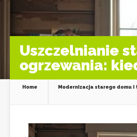
Uszczelnianie 
ogrzewania: kie
Home
Modernizacja starego domu i