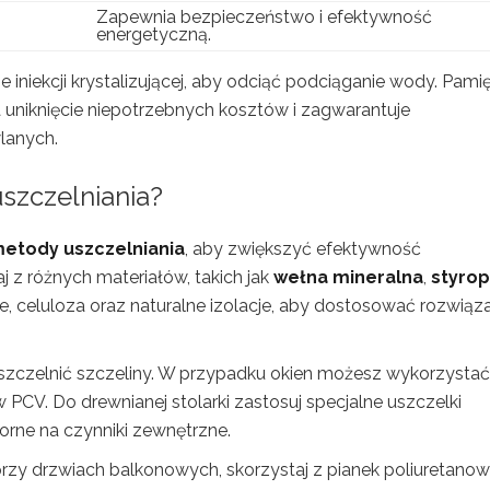
Zapewnia bezpieczeństwo i efektywność
energetyczną.
niekcji krystalizującej, aby odciąć podciąganie wody. Pamię
uniknięcie niepotrzebnych kosztów i zagwarantuje
lanych.
uszczelniania?
etody uszczelniania
, aby zwiększyć efektywność
z różnych materiałów, takich jak
wełna mineralna
,
styrop
we, celuloza oraz naturalne izolacje, aby dostosować rozwiąz
 uszczelnić szczeliny. W przypadku okien możesz wykorzystać
CV. Do drewnianej stolarki zastosuj specjalne uszczelki
orne na czynniki zewnętrzne.
przy drzwiach balkonowych, skorzystaj z pianek poliuretanow