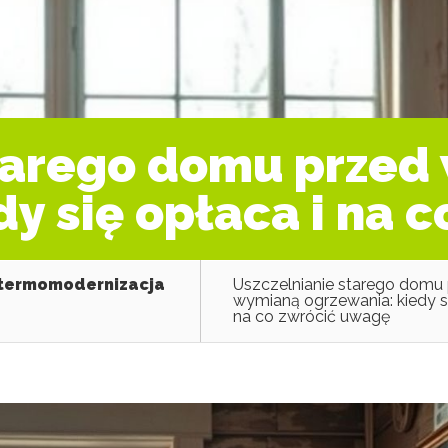
starego domu przed
dy się opłaca i na 
 termomodernizacja
Uszczelnianie starego domu
wymianą ogrzewania: kiedy si
na co zwrócić uwagę