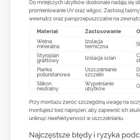
Do mniejszych ubytków doskonale nadają się sili
promieniowanie UV oraz wilgoć. Zastosuj taśmy 
wewnątrz oraz paroprzepuszczalne na zewnątr
Materiał
Zastosowanie
O
Wełna
Izolacja
S
mineralna
termiczna
Styropian
C
Izolacja ścian
grafitowy
s
Pianka
Uszczelnianie
D
poliuretanowa
szczelin
s
Silikon
Wypełnianie
O
neutralny
ubytków
Przy montażu zwróć szczególną uwagę na oczyszc
montujesz bez naprężeń, aby zapewnić ich skut
uniknąć nieefektywności w uszczelnianiu.
Najczęstsze błędy i ryzyka pod