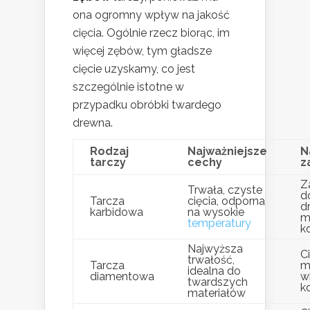
ona ogromny wpływ na jakość
cięcia. Ogólnie rzecz biorąc, im
więcej zębów, tym gładsze
cięcie uzyskamy, co jest
szczególnie istotne w
przypadku obróbki twardego
drewna.
Rodzaj
Najważniejsze
N
tarczy
cechy
z
Z
Trwała, czyste
d
Tarcza
cięcia, odporna
d
karbidowa
na wysokie
m
temperatury
k
Najwyższa
C
trwałość,
Tarcza
m
idealna do
diamentowa
w
twardszych
k
materiałów