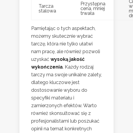
C
Przystępna
Tarcza
w
cena, mniej
stalowa
m
trwała
d
Pamiętając o tych aspektach,
możemy skutecznie wybrać
tarczę, która nie tylko ułatwi
nam pracę, ale również pozwoli
uzyskać
wysoką jakość
wykończenia
. Każdy rodzaj
tarczy ma swoje unikalne zalety,
dlatego kluczowe jest
dostosowanie wyboru do
specyfiki materiału i
zamierzonych efektów. Warto
również skonsultować się z
profesjonalistami lub poszukać
opinii na temat konkretnych