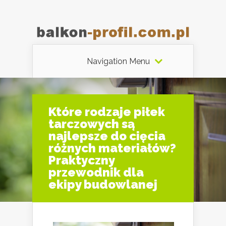
Navigation Menu
Które rodzaje piłek
tarczowych są
najlepsze do cięcia
różnych materiałów?
Praktyczny
przewodnik dla
ekipy budowlanej