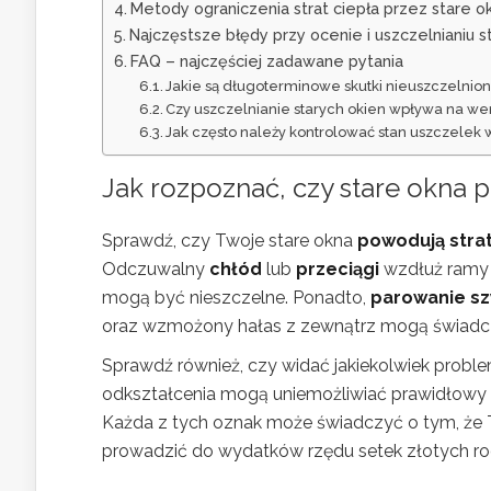
Metody ograniczenia strat ciepła przez stare o
Najczęstsze błędy przy ocenie i uszczelnianiu s
FAQ – najczęściej zadawane pytania
Jakie są długoterminowe skutki nieuszczelnio
Czy uszczelnianie starych okien wpływa na w
Jak często należy kontrolować stan uszczelek 
Jak rozpoznać, czy
stare okna 
Sprawdź, czy Twoje stare okna
powodują strat
Odczuwalny
chłód
lub
przeciągi
wzdłuż ramy o
mogą być nieszczelne. Ponadto,
parowanie s
oraz wzmożony hałas z zewnątrz mogą świadczyć
Sprawdź również, czy widać jakiekolwiek probl
odkształcenia mogą uniemożliwiać prawidłowy d
Każda z tych oznak może świadczyć o tym, że T
prowadzić do wydatków rzędu setek złotych ro