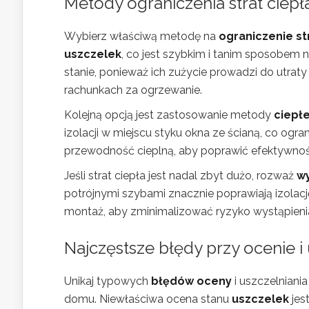
Metody ograniczenia strat ciepł
Wybierz właściwą metodę na
ograniczenie st
uszczelek
, co jest szybkim i tanim sposobem n
stanie, ponieważ ich zużycie prowadzi do utrat
rachunkach za ogrzewanie.
Kolejną opcją jest zastosowanie metody
ciepł
izolacji w miejscu styku okna ze ścianą, co ogra
przewodność cieplną, aby poprawić efektywność 
Jeśli strat ciepła jest nadal zbyt dużo, rozważ
wy
potrójnymi szybami znacznie poprawiają izola
montaż, aby zminimalizować ryzyko wystąpienia
Najczęstsze błędy przy ocenie i
Unikaj typowych
błędów oceny
i uszczelniani
domu. Niewłaściwa ocena stanu
uszczelek
jes