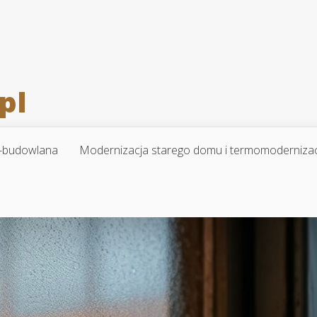
-budowlana
Modernizacja starego domu i termomoderniza