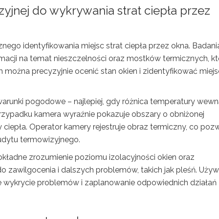
jnej do wykrywania strat ciepła przez
nego identyfikowania miejsc strat ciepła przez okna. Badani
acji na temat nieszczelności oraz mostków termicznych, kt
 można precyzyjnie ocenić stan okien i zidentyfikować miej
arunki pogodowe – najlepiej, gdy różnica temperatury wewną
przypadku kamera wyraźnie pokazuje obszary o obniżonej
 ciepła. Operator kamery rejestruje obraz termiczny, co poz
audytu termowizyjnego.
kładne zrozumienie poziomu izolacyjności okien oraz
o zawilgocenia i dalszych problemów, takich jak pleśń. Używ
 wykrycie problemów i zaplanowanie odpowiednich działań