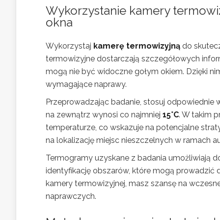
Wykorzystanie kamery termowizy
okna
Wykorzystaj
kamerę termowizyjną
do skutecz
termowizyjne dostarczają szczegółowych inform
mogą nie być widoczne gołym okiem. Dzięki nim
wymagające naprawy.
Przeprowadzając badanie, stosuj odpowiednie w
na zewnątrz wynosi co najmniej
15°C
. W takim 
temperaturze, co wskazuje na potencjalne straty
na lokalizację miejsc nieszczelnych w ramach 
Termogramy uzyskane z badania umożliwiają do
identyfikację obszarów, które mogą prowadzić d
kamery termowizyjnej, masz szansę na wczesne
naprawczych.