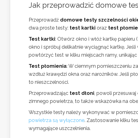
Jak przeprowadzić domowe test
Przeprowadź
domowe testy szczelności oki
dwa proste testy:
test kartki
oraz
test płomie
Test kartki
: Otwórz okno i włóż kartkę papieru
okno i spróbuj delikatnie wyciągnąć kartkę. Jeś
powtórzyć test w kilku miejscach ramy, unikając 
Test płomienia
: W ciemnym pomieszczeniu zap
wzdłuż krawędzi okna oraz narożników. Jeśli pł
to nieszczelności.
Przeprowadzając
test dłoni
, powoli przesuwaj
zimnego powietrza, to także wskazówka na obe
Wszystkie testy należy wykonywać w pomieszcze
powietrza są wyłączone
. Zastosowanie kilku te
wymagające uszczelnienia.