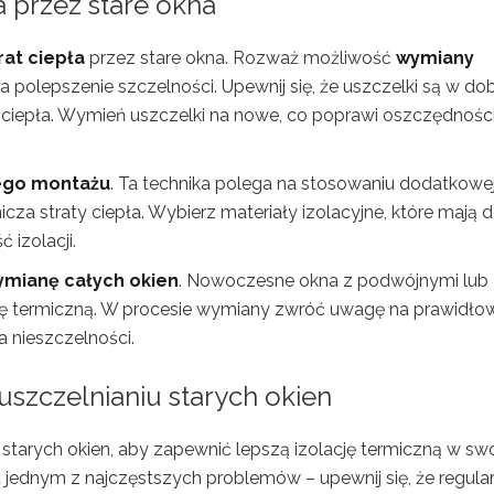
a przez stare okna
rat ciepła
przez stare okna. Rozważ możliwość
wymiany
a polepszenie szczelności. Upewnij się, że uszczelki są w d
y ciepła. Wymień uszczelki na nowe, co poprawi oszczędnośc
ego montażu
. Ta technika polega na stosowaniu dodatkowe
nicza straty ciepła. Wybierz materiały izolacyjne, które mają 
izolacji.
mianę całych okien
. Nowoczesne okna z podwójnymi lub
cję termiczną. W procesie wymiany zwróć uwagę na prawidło
 nieszczelności.
 uszczelnianiu starych okien
a starych okien, aby zapewnić lepszą izolację termiczną w s
t jednym z najczęstszych problemów – upewnij się, że regular