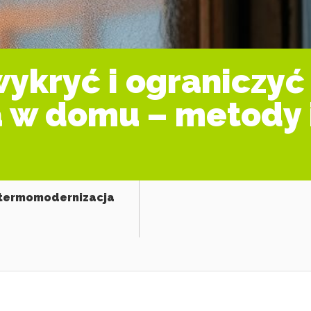
ykryć i ograniczyć 
a w domu – metody 
 termomodernizacja