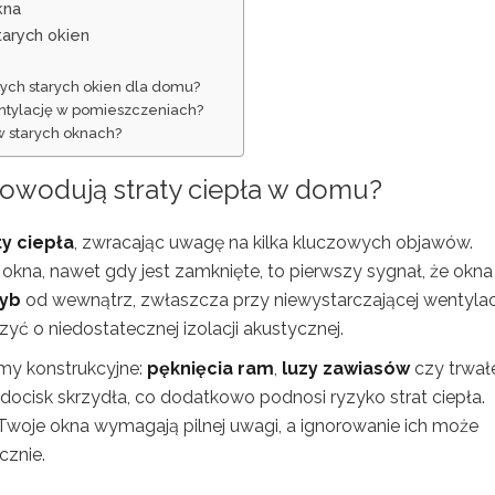
kna
tarych okien
nych starych okien dla domu?
entylację w pomieszczeniach?
w starych oknach?
powodują straty ciepła w domu
?
y ciepła
, zwracając uwagę na kilka kluczowych objawów.
kna, nawet gdy jest zamknięte, to pierwszy sygnał, że okna
zyb
od wewnątrz, zwłaszcza przy niewystarczającej wentylacj
 o niedostatecznej izolacji akustycznej.
emy konstrukcyjne:
pęknięcia ram
,
luzy zawiasów
czy trwał
ocisk skrzydła, co dodatkowo podnosi ryzyko strat ciepła.
woje okna wymagają pilnej uwagi, a ignorowanie ich może
cznie.