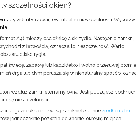
y szczelności okien?
en
, aby zidentyfikować ewentualne nieszczelności. Wykorzys
nia
.
 (format A4) między ościeżnicę a skrzydło. Następnie zamknij
li wychodzi z łatwością, oznacza to nieszczelność. Warto
obszaru blisko rygla.
al świecę, zapałkę lub kadzidełko i wolno przesuwaj płomi
omień drga lub dym porusza się w nienaturalny sposób, ozna
 dłoń wzdłuż zamkniętej ramy okna. Jeśli poczujesz podmuc
cność nieszczelności.
niu, gdzie okna i drzwi są zamknięte, a inne
źródła ruchu
stów jednocześnie pozwala dokładniej określić miejsca