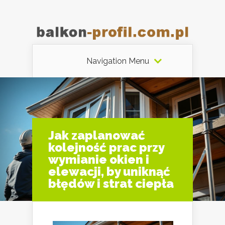
Navigation Menu
Jak zaplanować
kolejność prac przy
wymianie okien i
elewacji, by uniknąć
błędów i strat ciepła