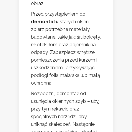
obraz.
Przed przystąpieniem do
demontażu
starych okien,
zbierz potrzebne materiały
budowlane, takie jak: śrubokręty,
młotek, łom oraz pojemnik na
odpady. Zabezpiecz wnętrze
pomieszczenia przed kurzem i
uszkodzeniami, przykrywając
podłogi folią malarską lub matą
ochronną.
Rozpocznij demontaż od
usunięcia okiennych szyb – użyj
przy tym rękawic oraz
specjalnych narzędzi, aby
uniknąć skaleczeń. Następnie
zdemontuj ościeżnice, wkręty i