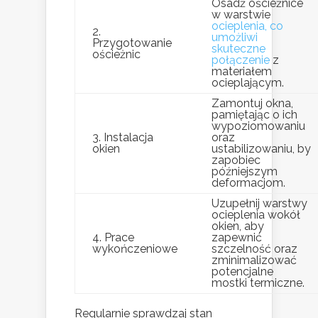
Osadź ościeżnice
w warstwie
ocieplenia, co
2.
umożliwi
Przygotowanie
skuteczne
ościeżnic
połączenie
z
materiałem
ocieplającym.
Zamontuj okna,
pamiętając o ich
wypoziomowaniu
3. Instalacja
oraz
okien
ustabilizowaniu, by
zapobiec
późniejszym
deformacjom.
Uzupełnij warstwy
ocieplenia wokół
okien, aby
4. Prace
zapewnić
wykończeniowe
szczelność oraz
zminimalizować
potencjalne
mostki termiczne.
Regularnie sprawdzaj stan