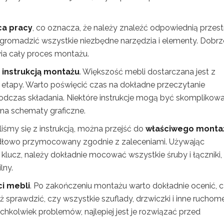
ca pracy
, co oznacza, że należy znaleźć odpowiednią przest
romadzić wszystkie niezbędne narzędzia i elementy. Dobrz
wia cały proces montażu.
 instrukcją montażu
. Większość mebli dostarczana jest z
e etapy. Warto poświęcić czas na dokładne przeczytanie
dczas składania. Niektóre instrukcje mogą być skomplikow
 na schematy graficzne.
śmy się z instrukcją, można przejść do
właściwego monta
widłowo przymocowany zgodnie z zaleceniami. Używając
 klucz, należy dokładnie mocować wszystkie śruby i łączniki,
lny.
i mebli
. Po zakończeniu montażu warto dokładnie ocenić, 
eż sprawdzić, czy wszystkie szuflady, drzwiczki i inne ruchom
chkolwiek problemów, najlepiej jest je rozwiązać przed