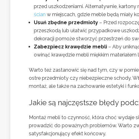
przed uszkodzeniami. Alternatywnie, kartony
ścian
w miejscach, gdzie meble będą miały ko
Usuń zbędne przedmioty
– Przed rozpoczę
przeszkodą lub ułatwić przypadkowe uszkodze
dekoracji pomoże stworzyć przestrzeń do 
Zabezpiecz krawędzie mebli
– Aby uniknąć
owinąć krawędzie mebli miękkim materiałem 
Warto też zastanowić się nad tym, czy w pomies
ostre przedmioty czy niebezpieczne schody. Wł
montaż, ale także na zachowanie estetyki i funk
Jakie są najczęstsze błędy pod
Montaż mebli to czynność, która choć wydaje si
prowadzić do poważnych problemów. Warto zwró
satysfakcjonujący efekt końcowy.