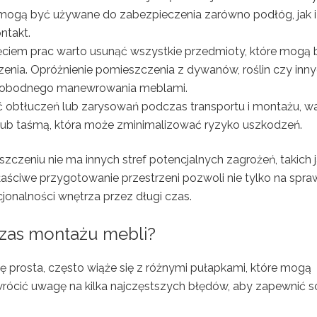
 mogą być używane do zabezpieczenia zarówno podłóg, jak i
ntakt.
ciem prac warto usunąć wszystkie przedmioty, które mogą 
nia. Opróżnienie pomieszczenia z dywanów, roślin czy inn
swobodnego manewrowania meblami.
 obtłuczeń lub zarysowań podczas transportu i montażu, w
lub taśmą, która może zminimalizować ryzyko uszkodzeń.
zczeniu nie ma innych stref potencjalnych zagrożeń, takich 
aściwe przygotowanie przestrzeni pozwoli nie tylko na spr
cjonalności wnętrza przez długi czas.
czas montażu mebli?
ę prosta, często wiąże się z różnymi pułapkami, które mogą
cić uwagę na kilka najczęstszych błędów, aby zapewnić s