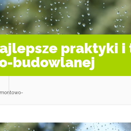
jlepsze praktyki i 
o-budowlanej
 remontowo-