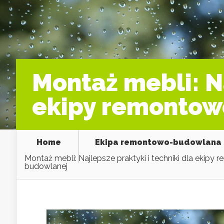
Montaż mebli: Na
ekipy remontow
Home
Ekipa remontowo-budowlana
Montaż mebli: Najlepsze praktyki i techniki dla ekipy
budowlanej