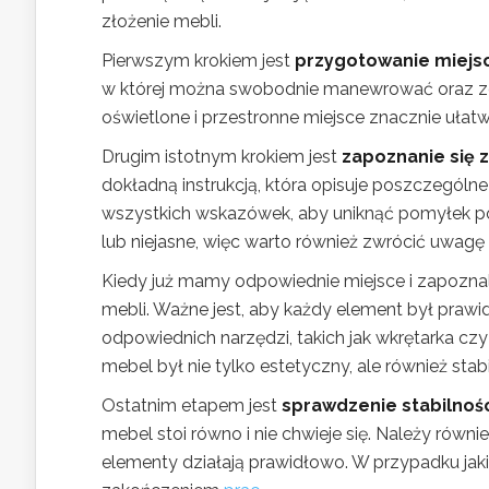
złożenie mebli.
Pierwszym krokiem jest
przygotowanie miejs
w której można swobodnie manewrować oraz zg
oświetlone i przestronne miejsce znacznie ułat
Drugim istotnym krokiem jest
zapoznanie się z
dokładną instrukcją, która opisuje poszczególn
wszystkich wskazówek, aby uniknąć pomyłek po
lub niejasne, więc warto również zwrócić uwagę
Kiedy już mamy odpowiednie miejsce i zapoznali
mebli. Ważne jest, aby każdy element był pra
odpowiednich narzędzi, takich jak wkrętarka czy
mebel był nie tylko estetyczny, ale również stabi
Ostatnim etapem jest
sprawdzenie stabilnośc
mebel stoi równo i nie chwieje się. Należy równi
elementy działają prawidłowo. W przypadku jaki