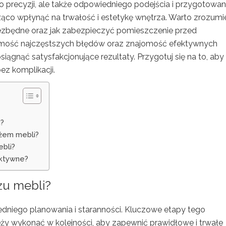
o precyzji, ale także odpowiedniego podejścia i przygotowani
o wpłynąć na trwałość i estetykę wnętrza. Warto zrozumi
niezbędne oraz jak zabezpieczyć pomieszczenie przed
omość najczęstszych błędów oraz znajomość efektywnych
ągnąć satysfakcjonujące rezultaty. Przygotuj się na to, aby
ez komplikacji.
i?
żem mebli?
ebli?
ektywne?
żu mebli
?
dniego planowania i staranności. Kluczowe etapy tego
leży wykonać w kolejności, aby zapewnić prawidłowe i trwałe