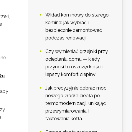
Wkład kominowy do starego
rzeń,
komina: jak wybrać i
e
bezpiecznie zamontować
podczas renowacji
Czy wymieniać grzejniki przy
ane
ocieplaniu domu — kiedy
przynosi to oszczędności i
lepszy komfort cieplny
żu
Jak precyzyjnie dobrać moc
 aby
nowego źródła ciepła po
termomodernizacji, unikając
czy
przewymiarowania i
e
taktowania kotła