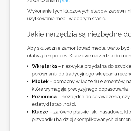
zakończeniem
prac
.
Wykonanie tych kluczowych etapów zapewni nie
użytkowanie mebli w dobrym stanie.
Jakie narzędzia są niezbędne 
Aby skutecznie zamontować meble, warto być 
ułatwią ten proces. Kluczowe narzędzia do mon
Wkrętarka
– niezwykle przydatna do szybkie
porównaniu do tradycyjnego wkręcania ręczn
Młotek
– pomocny w łączeniu elementów, na 
które wymagają precyzyjnego dopasowania.
Poziomica
– niezbędna do sprawdzenia, czy
estetyki i stabilności.
Klucze
– zarówno płaskie, jak i nasadowe, kt
przypadku bardziej skomplikowanych elemen