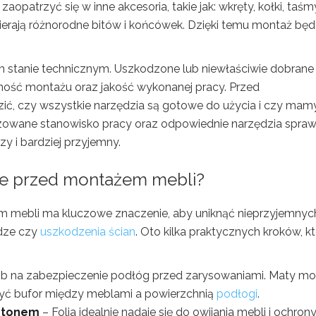
patrzyć się w inne akcesoria, takie jak: wkręty, kołki, taśm
ierają różnorodne bitów i końcówek. Dzięki temu montaż będ
m stanie technicznym. Uszkodzone lub niewłaściwie dobrane
ość montażu oraz jakość wykonanej pracy. Przed
ić, czy wszystkie narzędzia są gotowe do użycia i czy mam
zowane stanowisko pracy oraz odpowiednie narzędzia spraw
zy i bardziej przyjemny.
ie przed montażem mebli?
 mebli ma kluczowe znaczenie, aby uniknąć nieprzyjemnyc
odze czy
uszkodzenia ścian
. Oto kilka praktycznych kroków, k
b na zabezpieczenie podłóg przed zarysowaniami. Maty m
zyć bufor między meblami a powierzchnią
podłogi
.
artonem
– Folia idealnie nadaje się do owijania mebli i ochrony