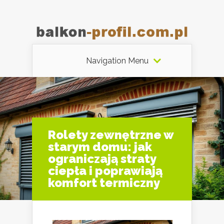
Navigation Menu
Rolety zewnętrzne w
starym domu: jak
ograniczają straty
ciepła i poprawiają
komfort termiczny