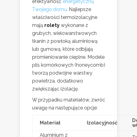
efektywność
energetyczną
Twojego domu
. Najlepsze
właściwości termoizolacyjne
mają
rolety
wykonane z
grubych, wielowarstwowych
tkanin z powłoką aluminiową
lub gumową, które odbijają
promieniowanie cieplne. Modele
plis komórkowych (honeycomb)
tworzą podwójne warstwy
powietrza, dodatkowo
zwiększając izolację.
W przypadku materiałów, zwróć
uwagę na następujące opcje:
D
Materiał
Izolacyjność
w
Aluminium z