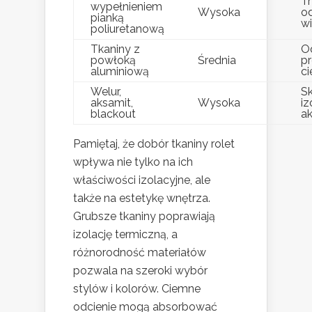
Tr
wypełnieniem
Wysoka
o
pianką
w
poliuretanową
Tkaniny z
O
powłoką
Średnia
p
aluminiową
c
Welur,
S
aksamit,
Wysoka
iz
blackout
a
Pamiętaj, że dobór tkaniny rolet
wpływa nie tylko na ich
właściwości izolacyjne, ale
także na estetykę wnętrza.
Grubsze tkaniny poprawiają
izolację termiczną, a
różnorodność materiałów
pozwala na szeroki wybór
stylów i kolorów. Ciemne
odcienie mogą absorbować