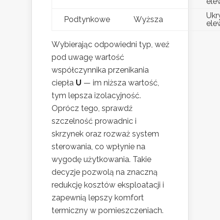
ele
Ukr
Podtynkowe
Wyższa
ele
Wybierając odpowiedni typ, weź
pod uwagę wartość
współczynnika przenikania
ciepła
U
— im niższa wartość,
tym lepsza izolacyjność.
Oprócz tego, sprawdź
szczelność prowadnic i
skrzynek oraz rozważ system
sterowania, co wpłynie na
wygodę użytkowania. Takie
decyzje pozwolą na znaczną
redukcję kosztów eksploatacji i
zapewnią lepszy komfort
termiczny w pomieszczeniach.