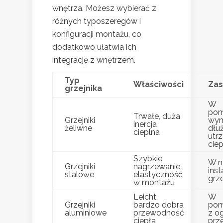
wnętrza. Możesz wybierać z
różnych typoszeregów i
konfiguracji montażu, co
dodatkowo ułatwia ich
integrację z wnętrzem.
Typ
Właściwości
Zas
grzejnika
W
pom
Trwałe, duża
Grzejniki
wym
inercja
żeliwne
dłu
cieplna
utr
ciep
Szybkie
W n
Grzejniki
nagrzewanie,
inst
stalowe
elastyczność
grz
w montażu
Leicht,
W
Grzejniki
bardzo dobra
pom
aluminiowe
przewodność
z o
ciepła
prz