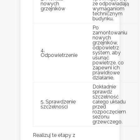
nowych
że odpowiadają
grzejników
wymaganiom
technicznym
budynku.
Po
zamontowaniu
nowych
grzejników,
odpowietrz
4.
system, aby
Odpowietrzenie
usunąć
powietrze, co
zapewni ich
prawidłowe
działanie.
Dokładnie
sprawdź
szczelność
5. Sprawdzenie
całego układu
szczelności
przed
rozpoczęciem
sezonu
grzewczego.
Realizuj te etapy z