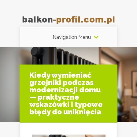
Navigation Menu
Kiedy wymieniać
grzejniki podczas
modernizacji domu
— praktyczne
wskazówki i typowe
błędy do uniknięcia