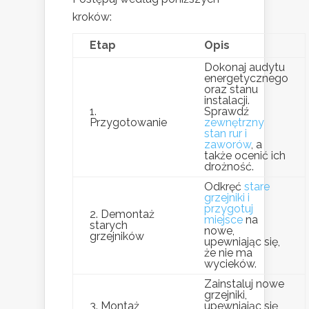
kroków:
Etap
Opis
Dokonaj audytu
energetycznego
oraz stanu
instalacji.
1.
Sprawdź
Przygotowanie
zewnętrzny
stan rur i
zaworów
, a
także ocenić ich
drożność.
Odkręć
stare
grzejniki i
przygotuj
2. Demontaż
miejsce
na
starych
nowe,
grzejników
upewniając się,
że nie ma
wycieków.
Zainstaluj nowe
grzejniki,
3. Montaż
upewniając się,