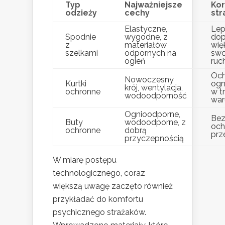
Typ
Najważniejsze
Kor
odzieży
cechy
str
Elastyczne,
Lep
Spodnie
wygodne, z
dop
z
materiałów
wię
szelkami
odpornych na
sw
ogień
ruc
Och
Nowoczesny
Kurtki
ogn
krój, wentylacja,
ochronne
w t
wodoodporność
war
Ognioodporne,
Bez
Buty
wodoodporne, z
och
ochronne
dobrą
prz
przyczepnością
W miarę postępu
technologicznego, coraz
większą uwagę zaczęto również
przykładać do komfortu
psychicznego strażaków.