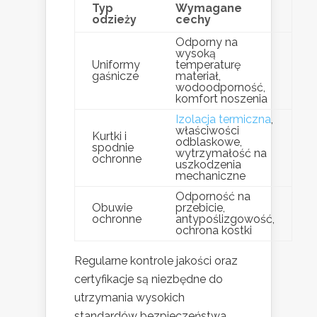
Typ
Wymagane
odzieży
cechy
Odporny na
wysoką
Uniformy
temperaturę
gaśnicze
materiał,
wodoodporność,
komfort noszenia
Izolacja termiczna
,
właściwości
Kurtki i
odblaskowe,
spodnie
wytrzymałość na
ochronne
uszkodzenia
mechaniczne
Odporność na
Obuwie
przebicie,
ochronne
antypoślizgowość,
ochrona kostki
Regularne kontrole jakości oraz
certyfikacje są niezbędne do
utrzymania wysokich
standardów bezpieczeństwa.