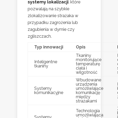
systemy lokalizacji
, które
pozwalają na szybkie
zlokalizowanie strażaka w
przypadku zagrożenia lub
zagubienia w dymie czy
zgliszczach.
Typ innowacji
Opis
Tkaniny
monitorujące
Inteligentne
temperaturę
tkaniny
ciała i
wilgotność
Wbudowane
urządzenia
Systemy
umożliwiające
komunikacyjne
komunikację
między
strażakami
Technologia
umożliwiająca
Systemy