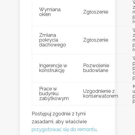
z
Wymiana
Zgłoszenie
n
okien
Zmiana
z
pokrycia
Zgłoszenie
n
dachowego
Ingerencje w
Pozwolenie
konstrukcję
budowlane
p
Prace w
Uzgodnienie z
budynku
konserwatorem
zabytkowym
p
Postępuj zgodnie z tymi
zasadami, aby właściwie
przygotować się do remontu
.