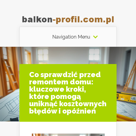
Navigation Menu
Co sprawdzić przed
remontem domu:
kluczowe kroki,
które pomogą
uniknąć kosztownych
błędów i opóźnień