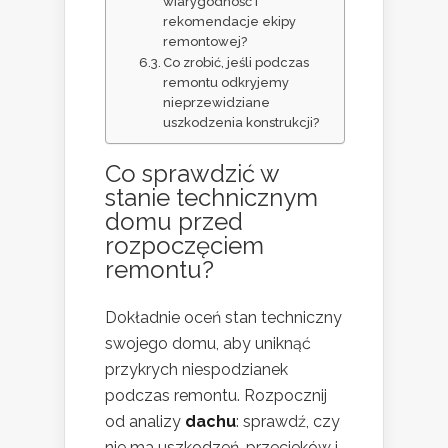
wiarygodność i
rekomendacje ekipy
remontowej?
Co zrobić, jeśli podczas
remontu odkryjemy
nieprzewidziane
uszkodzenia konstrukcji?
Co sprawdzić w
stanie technicznym
domu przed
rozpoczęciem
remontu?
Dokładnie oceń stan techniczny
swojego domu, aby uniknąć
przykrych niespodzianek
podczas remontu. Rozpocznij
od analizy
dachu
: sprawdź, czy
nie ma uszkodzeń, przecieków i